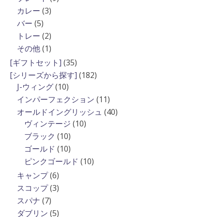
商
品
の
個
3
カレー
3
品
商
の
個
5
バー
5
品
商
の
個
2
トレー
2
品
商
の
個
1
その他
1
品
商
の
個
35
[ギフトセット]
35
品
商
の
個
182
[シリーズから探す]
182
品
商
の
10
個
J-ウィング
10
品
商
個
の
11
インパーフェクション
11
品
の
商
個
40
オールドイングリッシュ
40
商
品
の
10
個
ヴィンテージ
10
品
商
個
の
10
ブラック
10
品
の
商
個
10
ゴールド
10
商
品
の
個
10
ピンクゴールド
10
品
商
の
個
6
キャンプ
6
品
商
の
個
3
スコップ
3
品
商
の
個
7
スパナ
7
品
商
の
個
5
ダブリン
5