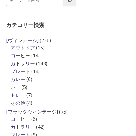
索
カテゴリー検索
236
[ヴィンテージ]
236
15
個
アウトドア
15
個
の
14
コーヒー
14
の
商
個
143
カトラリー
143
商
品
の
個
14
プレート
14
品
商
の
個
6
カレー
6
品
商
の
個
5
バー
5
品
商
の
個
7
トレー
7
品
商
の
個
4
その他
4
品
商
の
個
75
[ブラックヴィンテージ]
75
品
商
の
6
個
コーヒー
6
品
商
個
の
42
カトラリー
42
品
の
商
個
9
プレート
9