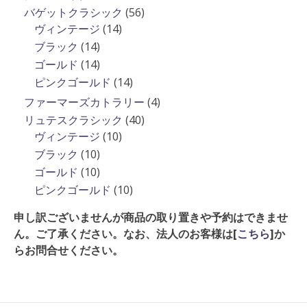
品
商
の
個
56
バゲットクラシック
56
品
商
の
14
個
ヴィンテージ
14
品
商
個
の
14
ブラック
14
品
の
商
個
14
ゴールド
14
商
品
の
個
14
ピンクゴールド
14
品
商
の
個
4
ファーマーズカトラリー
4
品
商
の
個
40
リュテスクラシック
40
品
商
の
10
個
ヴィンテージ
10
品
商
個
の
10
ブラック
10
品
の
商
個
10
ゴールド
10
商
品
の
個
10
ピンクゴールド
10
品
商
の
個
申し訳ございませんが商品の取り置きや予約はできませ
品
商
の
ん。ご了承ください。なお、法人のお客様は[
こちら
]か
品
商
らお問合せください。
品