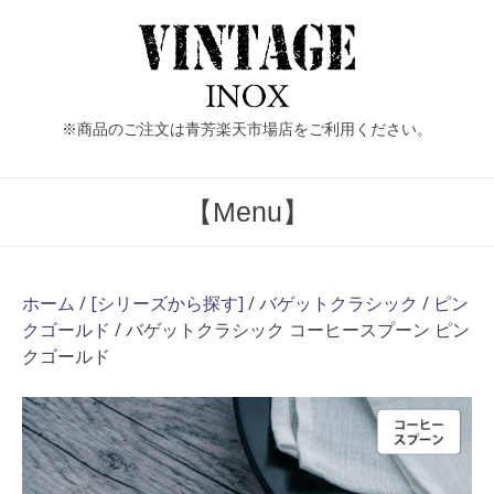
Skip
to
content
※商品のご注文は青芳楽天市場店をご利用ください。
【Menu】
ホーム
/
[シリーズから探す]
/
バゲットクラシック
/
ピン
クゴールド
/ バゲットクラシック コーヒースプーン ピン
クゴールド