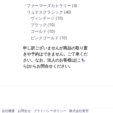
品
商
の
個
4
ファーマーズカトラリー
4
品
商
の
個
40
リュテスクラシック
40
品
商
の
10
個
ヴィンテージ
10
品
商
個
の
10
ブラック
10
品
の
商
個
10
ゴールド
10
商
品
の
個
10
ピンクゴールド
10
品
商
の
個
申し訳ございませんが商品の取り置
品
商
の
きや予約はできません。ご了承くだ
品
商
さい。なお、法人のお客様は[
こち
品
ら
]からお問合せください。
会社概要
お問合せ
プライバシーポリシー
株式会社青芳