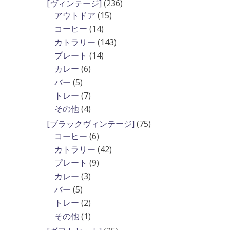
236
[ヴィンテージ]
236
15
個
アウトドア
15
個
の
14
コーヒー
14
の
商
個
143
カトラリー
143
商
品
の
個
14
プレート
14
品
商
の
個
6
カレー
6
品
商
の
個
5
バー
5
品
商
の
個
7
トレー
7
品
商
の
個
4
その他
4
品
商
の
個
75
[ブラックヴィンテージ]
75
品
商
の
6
個
コーヒー
6
品
商
個
の
42
カトラリー
42
品
の
商
個
9
プレート
9
商
品
の
個
3
カレー
3
品
商
の
個
5
バー
5
品
商
の
個
2
トレー
2
品
商
の
個
1
その他
1
品
商
の
個