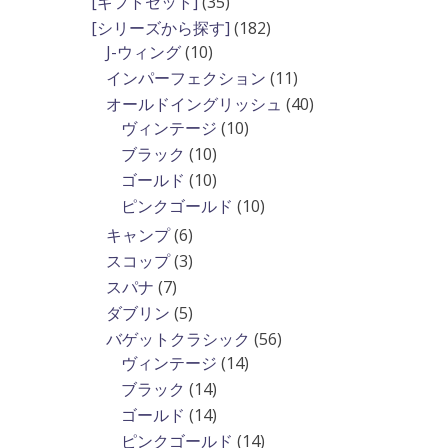
35
[ギフトセット]
35
品
商
の
個
182
[シリーズから探す]
182
品
商
の
10
個
J-ウィング
10
品
商
個
の
11
インパーフェクション
11
品
の
商
個
40
オールドイングリッシュ
40
商
品
の
10
個
ヴィンテージ
10
品
商
個
の
10
ブラック
10
品
の
商
個
10
ゴールド
10
商
品
の
個
10
ピンクゴールド
10
品
商
の
個
6
キャンプ
6
品
商
の
個
3
スコップ
3
品
商
の
個
7
スパナ
7
品
商
の
個
5
ダブリン
5
品
商
の
個
56
バゲットクラシック
56
品
商
の
14
個
ヴィンテージ
14
品
商
個
の
14
ブラック
14
品
の
商
個
14
ゴールド
14
商
品
の
個
14
ピンクゴールド
14