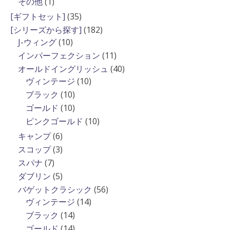
1
その他
1
品
商
の
個
35
[ギフトセット]
35
品
商
の
個
182
[シリーズから探す]
182
品
商
の
10
個
J-ウィング
10
品
商
個
の
11
インパーフェクション
11
品
の
商
個
40
オールドイングリッシュ
40
商
品
の
10
個
ヴィンテージ
10
品
商
個
の
10
ブラック
10
品
の
商
個
10
ゴールド
10
商
品
の
個
10
ピンクゴールド
10
品
商
の
個
6
キャンプ
6
品
商
の
個
3
スコップ
3
品
商
の
個
7
スパナ
7
品
商
の
個
5
ダブリン
5
品
商
の
個
56
バゲットクラシック
56
品
商
の
14
個
ヴィンテージ
14
品
商
個
の
14
ブラック
14
品
の
商
個
14
ゴールド
14