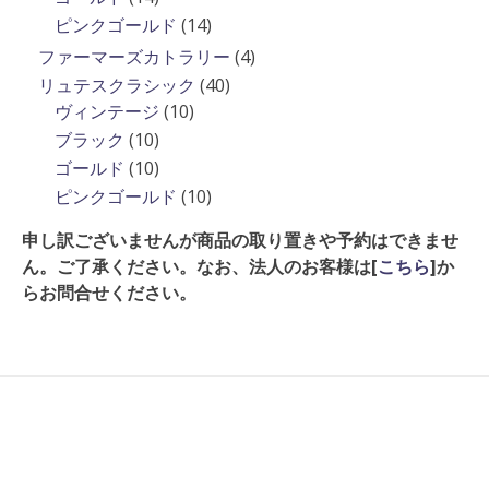
商
品
の
個
14
ピンクゴールド
14
品
商
の
個
4
ファーマーズカトラリー
4
品
商
の
個
40
リュテスクラシック
40
品
商
の
10
個
ヴィンテージ
10
品
商
個
の
10
ブラック
10
品
の
商
個
10
ゴールド
10
商
品
の
個
10
ピンクゴールド
10
品
商
の
個
申し訳ございませんが商品の取り置きや予約はできませ
品
商
の
ん。ご了承ください。なお、法人のお客様は[
こちら
]か
品
商
らお問合せください。
品