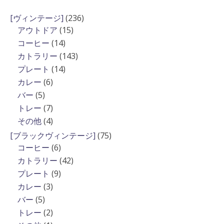
236
[ヴィンテージ]
236
15
個
アウトドア
15
個
の
14
コーヒー
14
の
商
個
143
カトラリー
143
商
品
の
個
14
プレート
14
品
商
の
個
6
カレー
6
品
商
の
個
5
バー
5
品
商
の
個
7
トレー
7
品
商
の
個
4
その他
4
品
商
の
個
75
[ブラックヴィンテージ]
75
品
商
の
6
個
コーヒー
6
品
商
個
の
42
カトラリー
42
品
の
商
個
9
プレート
9
商
品
の
個
3
カレー
3
品
商
の
個
5
バー
5
品
商
の
個
2
トレー
2
品
商
の
個