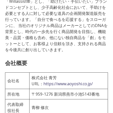
「Willassist®」とし、「助けたい・手伝いたい」ブラン
ドコンセプトとし、少子高齢化社会において、手助けを
必要とする人に対して必要な道具の企画開発製造販売を
行っています。「自分で食べるを応援する」をスローガ
ンに、 当社のオリジナル商品はメーカーとしてのDNAを
背景とし、時代の一歩先を行く商品開発を目指し、機能
美・品質・価格も含め、他にない独自商品を「創」をモ
ットーとして、お客様より信頼を頂き、支持される商品
を今後共に創り出していきます。
会社概要
株式会社 青芳
会社名
URL：
https://www.aoyoshi.co.jp/
所在地
〒959-1276 新潟県燕市小池5143番地
代表取締
青柳 修次
役社長